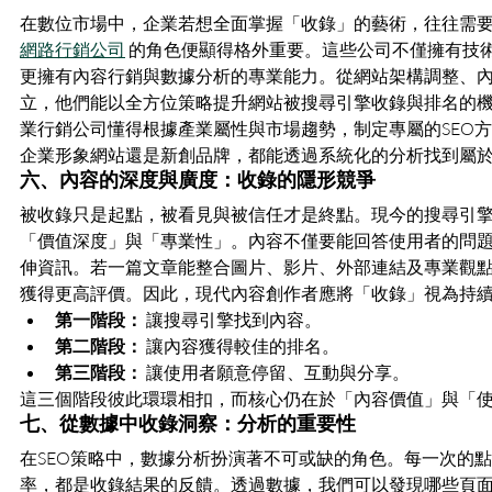
在數位市場中，企業若想全面掌握「收錄」的藝術，往往需
網路行銷公司
 的角色便顯得格外重要。這些公司不僅擁有技
更擁有內容行銷與數據分析的專業能力。從網站架構調整、
立，他們能以全方位策略提升網站被搜尋引擎收錄與排名的
業行銷公司懂得根據產業屬性與市場趨勢，制定專屬的SEO
企業形象網站還是新創品牌，都能透過系統化的分析找到屬
六、內容的深度與廣度：收錄的隱形競爭
被收錄只是起點，被看見與被信任才是終點。現今的搜尋引
「價值深度」與「專業性」。內容不僅要能回答使用者的問
伸資訊。若一篇文章能整合圖片、影片、外部連結及專業觀
獲得更高評價。因此，現代內容創作者應將「收錄」視為持
第一階段：
 讓搜尋引擎找到內容。
第二階段：
 讓內容獲得較佳的排名。
第三階段：
 讓使用者願意停留、互動與分享。
這三個階段彼此環環相扣，而核心仍在於「內容價值」與「
七、從數據中收錄洞察：分析的重要性
在SEO策略中，數據分析扮演著不可或缺的角色。每一次的
率，都是收錄結果的反饋。透過數據，我們可以發現哪些頁