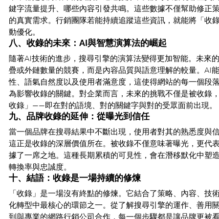
鍵字流量提升、哪些內容引發共鳴。這些數據不僅幫助修正
的真實需求。行銷團隊若能持續追蹤這些資訊，就能將「收
動優化。
八、收錄的未來：AI與智慧演算法的崛起
隨著AI技術的進步，搜尋引擎的演算法變得更加智能。未來
疊或外鏈數量的競賽，而是內容品質與語意理解的較量。AI
性、語氣自然度以及使用者滿意度，這使得網站的每一個段
為影響收錄的關鍵。對企業而言，未來的挑戰不僅是被收錄
收錄」——即在對的語境、對的關鍵字與對的受眾面前出現。
九、品牌收錄的延伸：從曝光到信任
當一個品牌在搜尋結果中不斷出現，使用者對其的熟悉度與
這正是收錄的深層價值所在。被收錄不僅意味著曝光，更代
據了一席之地。這種長期累積的可見性，會在潛移默化中塑
轉換率與忠誠度。
十、結語：收錄是一場持續的修煉
「收錄」是一場沒有終點的修煉。它結合了策略、內容、技
化轉型中最核心的環節之一。從了解搜尋引擎的運作、善用關
到與專業的網路行銷公司合作，每一個步驟都是讓品牌更被