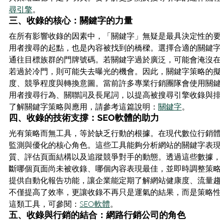
尋引擎
。
三、收錄的核心：關鍵字的力量
在所有影響收錄的因素中，「關鍵字」無疑是最具決定性的
用者搜尋的起點，也是內容被找到的橋樑。選擇合適的關鍵
通往目標族群的門牌號碼。若關鍵字過於廣泛，可能會淹沒
若過於冷門，則可能失去曝光的機會。因此，關鍵字策略的
度、競爭程度與轉換意圖。當前許多專業行銷團隊會使用關
用者搜尋行為、關聯詞及長尾詞，以提高被搜尋引擎收錄與
了解關鍵字策略與應用，請參考這篇說明：
關鍵字
。
四、收錄的技術支撐：SEO軟體的助力
光有策略而無工具，等於缺乏行動的根據。在現代數位行銷體
監測與優化的核心角色。這些工具能夠分析網站的關鍵字表
質、評估頁面結構以及追蹤競爭對手的動態。透過這些數據
斷哪個頁面尚未被收錄、哪個內容表現最佳，並即時調整策略
提供自動化報告功能，讓企業能定期了解網站健康度、流量
不僅提高了效率，更讓收錄不再只是運氣的結果，而是策略
這類工具，可參閱：
SEO軟體
。
五、收錄與行銷的結合：網路行銷公司的角色